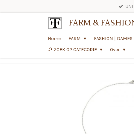
UNI
Ga
direct
FARM & FASHIO
naar
de
Home
FARM
FASHION | DAMES
hoofdinhoud
🔎 ZOEK OP CATEGORIE
Over