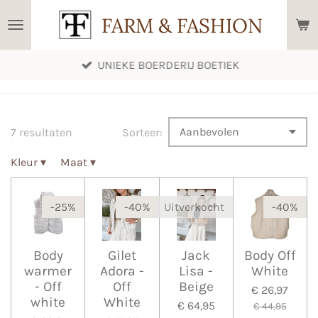
Ga
FARM & FASHION
direct
naar
UNIEKE BOERDERIJ BOETIEK
de
hoofdinhoud
7 resultaten
Sorteer:
Kleur
▾
Maat
▾
-25%
-40%
Uitverkocht
-40%
Body
Gilet
Jack
Body Off
warmer
Adora -
Lisa -
White
- Off
Off
Beige
€ 26,97
white
White
€ 64,95
€ 44,95