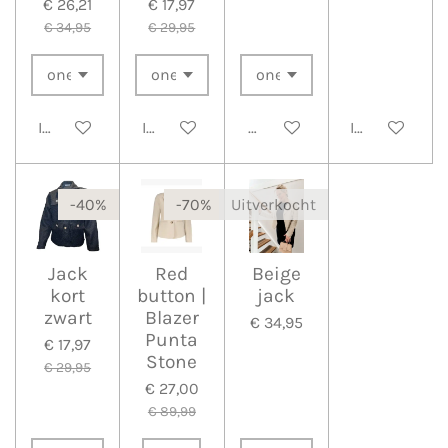
€ 26,21
€ 17,97
€ 34,95
€ 29,95
In winkelwagen
In winkelwagen
Houd mij op de hoogte
In winkelwa
-40%
-70%
Uitverkocht
Jack
Red
Beige
kort
button |
jack
zwart
Blazer
€ 34,95
Punta
€ 17,97
Stone
€ 29,95
€ 27,00
€ 89,99