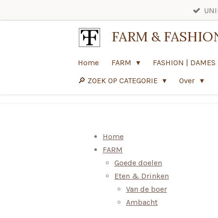
UNI
Ga
direct
FARM & FASHIO
naar
de
Home
FARM
FASHION | DAMES
hoofdinhoud
🔎 ZOEK OP CATEGORIE
Over
Home
FARM
Goede doelen
Eten & Drinken
Van de boer
Ambacht