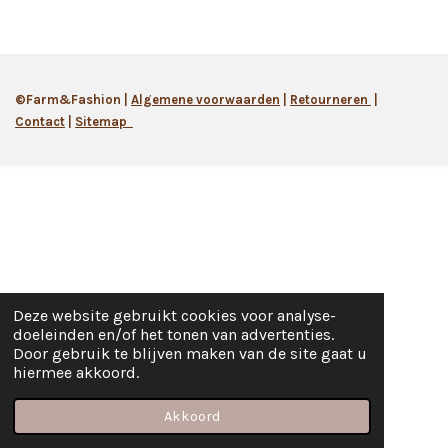
©Farm&Fashion |
Algemene
voorwaarden
|
Retourneren
|
Contact
|
Sitemap
Deze website gebruikt cookies voor analyse-
doeleinden en/of het tonen van advertenties.
Door gebruik te blijven maken van de site gaat u
hiermee akkoord.
Akkoord