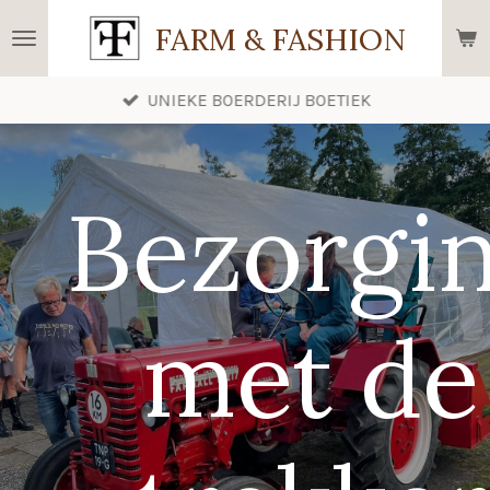
Ga
FARM & FASHION
direct
naar
UNIEKE BOERDERIJ BOETIEK
de
hoofdinhoud
Bezorgi
met de