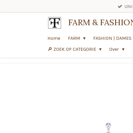
UNI
Ga
direct
FARM & FASHIO
naar
de
Home
FARM
FASHION | DAMES
hoofdinhoud
🔎 ZOEK OP CATEGORIE
Over