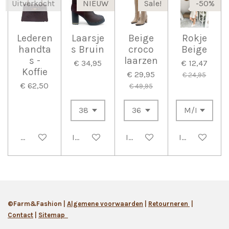
Uitverkocht
NIEUW
Sale!
-50%
Lederen
Laarsje
Beige
Rokje
handta
s Bruin
croco
Beige
s -
laarzen
€ 34,95
€ 12,47
Koffie
€ 29,95
€ 24,95
€ 62,50
€ 49,95
Houd mij op de hoogte
In winkelwagen
In winkelwagen
In winkelwag
©Farm&Fashion |
Algemene
voorwaarden
|
Retourneren
|
Contact
|
Sitemap