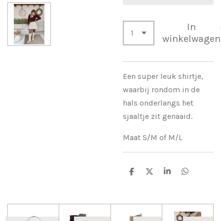
In
winkelwagen
Een super leuk shirtje,
waarbij rondom in de
hals onderlangs het
sjaaltje zit genaaid.
Maat S/M of M/L
D
D
S
D
e
e
h
e
l
e
a
l
e
l
r
e
n
e
n