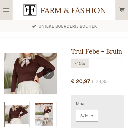
Ga
FARM & FASHION
direct
naar
UNIEKE BOERDERIJ BOETIEK
de
hoofdinhoud
Trui Febe - Bruin
-40%
€ 20,97
€ 34,95
Maat