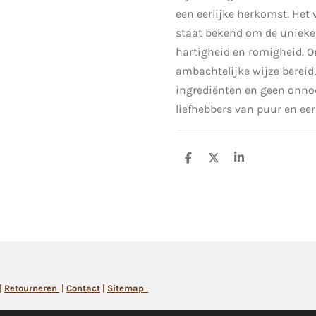
een eerlijke herkomst. Het 
staat bekend om de unieke
hartigheid en romigheid. 
ambachtelijke wijze bereid,
ingrediënten en geen onnod
liefhebbers van puur en eerl
D
D
S
e
e
h
l
e
a
e
l
r
n
e
|
Retourneren
|
Contact
|
Sitemap