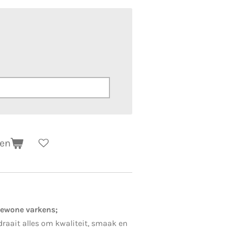
gen
gewone varkens;
raait alles om kwaliteit, smaak en