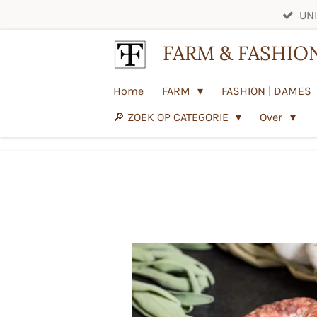
UNI
Ga
direct
FARM & FASHIO
naar
de
Home
FARM
FASHION | DAMES
hoofdinhoud
🔎 ZOEK OP CATEGORIE
Over