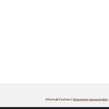
©Farm&Fashion |
Algemene
voorwaarden