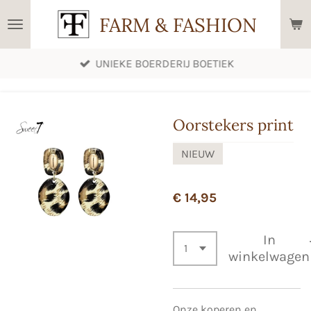
Ga
FARM & FASHION
direct
naar
UNIEKE BOERDERIJ BOETIEK
de
hoofdinhoud
Oorstekers print
NIEUW
€ 14,95
In
winkelwagen
Onze koperen en