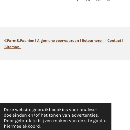
D
D
S
D
e
e
h
e
l
e
a
l
e
l
r
e
n
e
n
©Farm&Fashion |
Algemene
voorwaarden
|
Retourneren
|
Contact
|
Sitemap
Deze website gebruikt cookies voor analyse-
doeleinden en/of het tonen van advertenties.
Door gebruik te blijven maken van de site gaat u
hiermee akkoord.