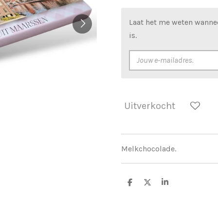
Laat het me weten wanne
is.
Uitverkocht
Melkchocolade.
D
D
S
e
e
h
l
e
a
e
l
r
n
e