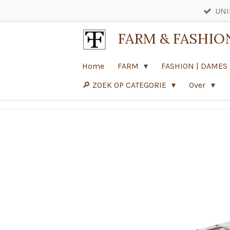
UNI
Ga
direct
FARM & FASHIO
naar
de
Home
FARM
FASHION | DAMES
hoofdinhoud
🔎 ZOEK OP CATEGORIE
Over