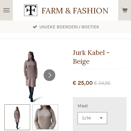
Ga
FARM & FASHION
direct
naar
UNIEKE BOERDERIJ BOETIEK
de
hoofdinhoud
Jurk Kabel -
Beige
€ 25,00
€ 34,95
Maat