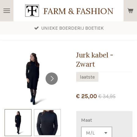
Ga
FARM & FASHION
direct
naar
UNIEKE BOERDERIJ BOETIEK
de
hoofdinhoud
Jurk kabel -
Zwart
laatste
€ 25,00
€ 34,95
Maat