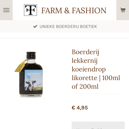
Ga
FARM & FASHION
direct
naar
UNIEKE BOERDERIJ BOETIEK
de
hoofdinhoud
Boerderij
lekkernij
koeiendrop
likorette | 100ml
of 200ml
€ 4,95