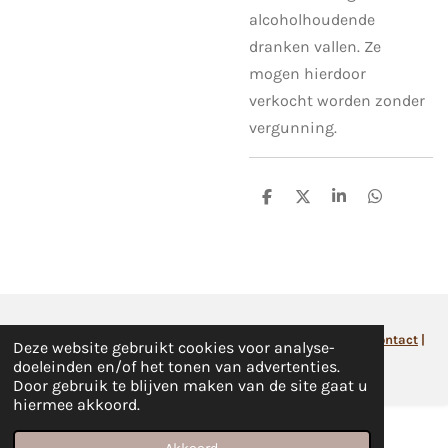
alcoholhoudende
dranken vallen. Ze
mogen hierdoor
verkocht worden zonder
vergunning.
D
D
S
D
e
e
h
e
l
e
a
l
e
l
r
e
n
e
n
©Farm&Fashion |
Algemene
voorwaarden
|
Retourneren
|
Contact
|
Deze website gebruikt cookies voor analyse-
Sitemap
doeleinden en/of het tonen van advertenties.
Door gebruik te blijven maken van de site gaat u
hiermee akkoord.