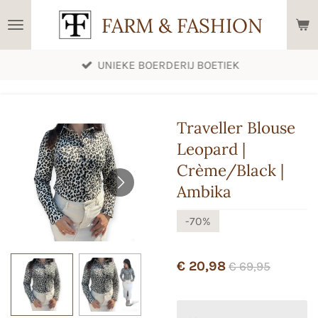
Ga
FARM & FASHION
direct
naar
UNIEKE BOERDERIJ BOETIEK
de
hoofdinhoud
Traveller Blouse
Leopard |
Crème/Black |
Ambika
-70%
€ 20,98
€ 69,95