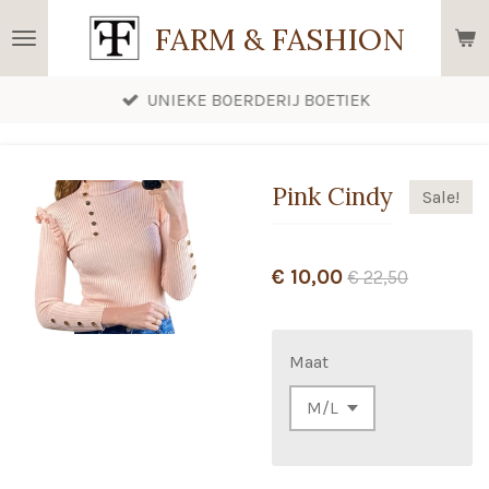
Ga
FARM & FASHION
direct
naar
UNIEKE BOERDERIJ BOETIEK
de
hoofdinhoud
Pink Cindy
Sale!
€ 10,00
€ 22,50
Maat