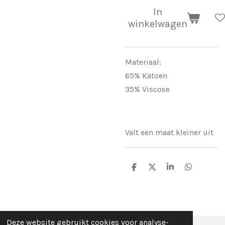
In
winkelwagen
Materiaal:
65% Katoen
35% Viscose
Valt een maat kleiner uit
D
D
S
D
e
e
h
e
l
e
a
l
e
l
r
e
n
e
n
Deze website gebruikt cookies voor analyse-