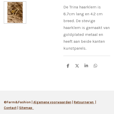
De Trina haarklem is
8.7cm lang en 4.2 cm
breed. De stevige
haarklem is gemaakt van
goldplated metaal en
heeft aan beide kanten
kunstparels.
D
D
S
D
e
e
h
e
l
e
a
l
e
l
r
e
n
e
n
©Farm&Fashion |
Algemene
voorwaarden
|
Retourneren
|
Contact
|
Sitemap