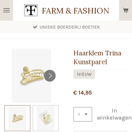
Ga
FARM & FASHION
direct
naar
UNIEKE BOERDERIJ BOETIEK
de
hoofdinhoud
Haarklem Trina
Kunstparel
NIEUW
€ 14,95
In
winkelwagen