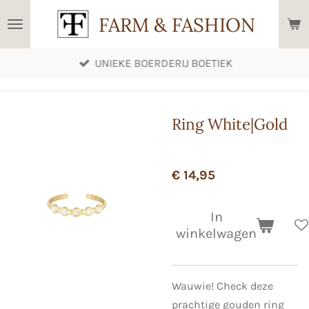
Ga
FARM & FASHION
direct
naar
UNIEKE BOERDERIJ BOETIEK
de
hoofdinhoud
Ring White|Gold
€ 14,95
In
winkelwagen
Wauwie! Check deze
prachtige gouden ring