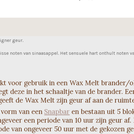
e
e
h
l
e
a
e
l
r
n
e
igner geur.
sse noten van sinaasappel. Het sensuele hart onthult noten va
kt voor gebruik in een Wax Melt brander/ol
legt deze in het schaaltje van de brander. E
eeft de Wax Melt zijn geur af aan de ruimte
 vorm van een
Snapbar
en bestaan uit 5 blok
ngeveer een periode van 10 uur zijn geur af.
ode van ongeveer 50 uur met de gekozen ge