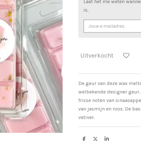
Laat het me weten wanne
is.
Uitverkocht
De geur van deze wax melts
welbekende designer geur.
frisse noten van sinaasappe
van jasmijn en roos. De bas
vetiver.
D
D
S