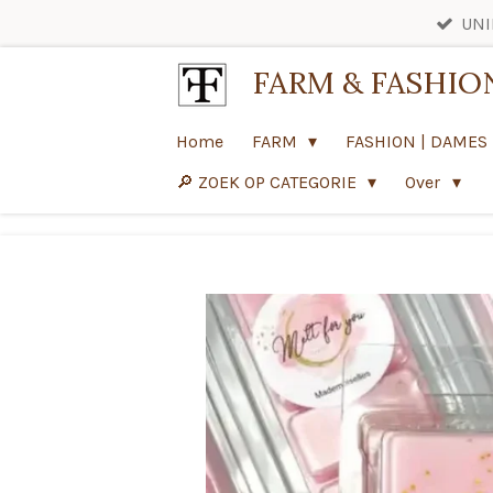
UNI
Ga
direct
FARM & FASHIO
naar
de
Home
FARM
FASHION | DAMES
hoofdinhoud
🔎 ZOEK OP CATEGORIE
Over