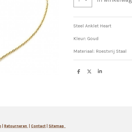
Steel Anklet Heart
Kleur:
Goud
Materiaal:
Roestvrij Staal
D
D
S
e
e
h
l
e
a
e
l
r
n
e
n
|
Retourneren
|
Contact
|
Sitemap