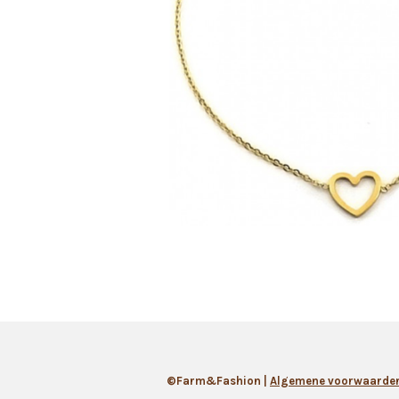
©Farm&Fashion |
Algemene
voorwaarde