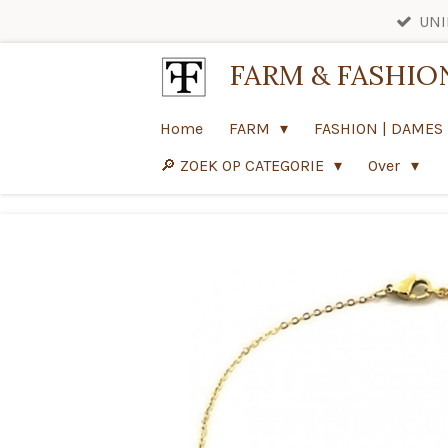
UNI
Ga
direct
FARM & FASHIO
naar
de
Home
FARM
FASHION | DAMES
hoofdinhoud
🔎 ZOEK OP CATEGORIE
Over