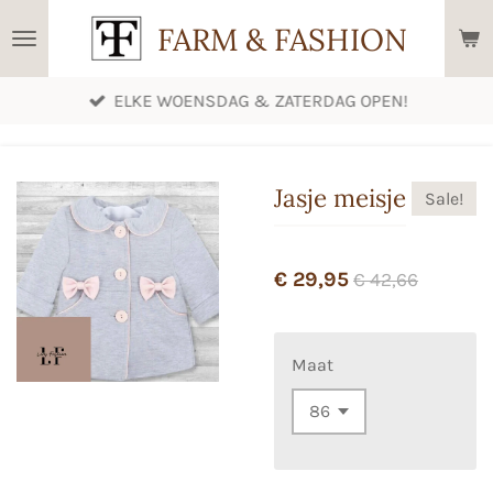
Ga
FARM & FASHION
direct
naar
ELKE WOENSDAG & ZATERDAG OPEN!
de
hoofdinhoud
Jasje meisje
Sale!
€ 29,95
€ 42,66
Maat