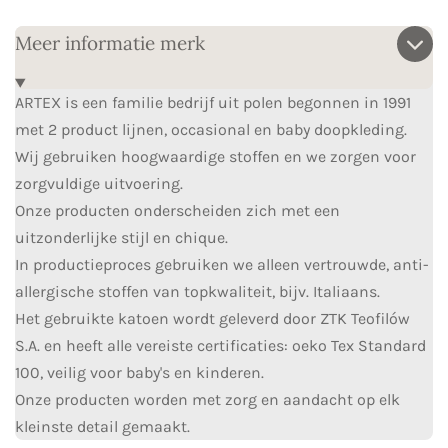
e
l
r
e
n
e
n
Meer informatie merk
ARTEX is een familie bedrijf uit polen begonnen in 1991
met 2 product lijnen, occasional en baby doopkleding.
Wij gebruiken hoogwaardige stoffen en we zorgen voor
zorgvuldige uitvoering.
Onze producten onderscheiden zich met een
uitzonderlijke stijl en chique.
In productieproces gebruiken we alleen vertrouwde, anti-
allergische stoffen van topkwaliteit, bijv. Italiaans.
Het gebruikte katoen wordt geleverd door ZTK Teofilów
S.A. en heeft alle vereiste certificaties: oeko Tex Standard
100, veilig voor baby's en kinderen.
Onze producten worden met zorg en aandacht op elk
kleinste detail gemaakt.