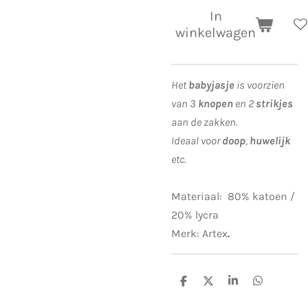
In
winkelwagen
Het
babyjasje
is voorzien
van 3
knopen
en 2
strikjes
aan de zakken.
Ideaal voor
doop
,
huwelijk
etc.
Materiaal: 80% katoen /
20% lycra
Merk: Artex
.
D
D
S
D
e
e
h
e
l
e
a
l