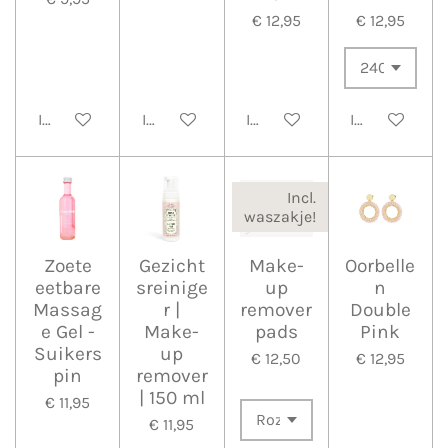
€ 12,95
€ 12,95
In winkelwagen
In winkelwagen
In winkelwagen
In winkelwa
Incl.
waszakje!
Zoete
Gezicht
Make-
Oorbelle
eetbare
sreinige
up
n
Massag
r |
remover
Double
e Gel -
Make-
pads
Pink
Suikers
up
€ 12,50
€ 12,95
pin
remover
| 150 ml
€ 11,95
€ 11,95