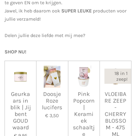
te geven EN om te krijgen.
Jawel, ik heb daarom ook
SUPER LEUKE
producten voor
jullie verzameld!
Delen jullie deze liefde met mij mee?
SHOP NU!
18 in 1
zeep!
Geurka
Doosje
Pink
VLOEIBA
ars in
Roze
Popcorn
RE ZEEP
blik | Jij
lucifers
|
-
bent
Kerami
CHERRY
€ 3,50
GOUD
ek
BLOSSO
waard
schaaltj
M - 475
e
ML
€ 9,95